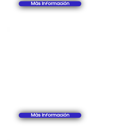
Más Información
Renueva tus
Servidores, Renueva
tu Negocio
Actualiza y mejora tus servidores
con las refacciones más
confiables del mercado. En
Storage Parts Honey Comb, te
ayudamos a impulsar tu
infraestructura informática para un
rendimiento superior.
Más Información